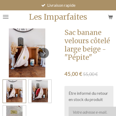
Livraison rapide
Passer
au
Les Imparfaites
contenu
principal
Sac banane
velours côtelé
large beige -
"Pépite"
45,00 €
55,00 €
Être informé du retour
en stock du produit