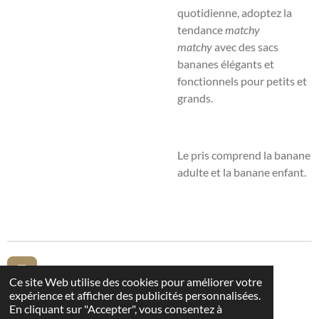
quotidienne, adoptez la
tendance
matchy
matchy
avec des sacs
bananes élégants et
fonctionnels pour petits et
grands.
Le pris comprend la banane
adulte et la banane enfant.
I
Ce site Web utilise des cookies pour améliorer votre
n
expérience et afficher des publicités personnalisées.
s
En cliquant sur "Accepter", vous consentez à
Mentions légales
t