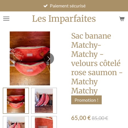
Paiement sécurisé
Passer
au
Les Imparfaites
contenu
principal
Sac banane
Matchy-
Matchy -
velours côtelé
rose saumon -
Matchy
Matchy
Promotion !
65,00 €
85,00 €