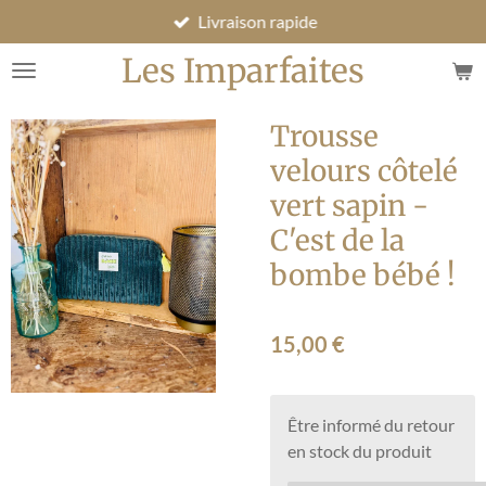
Livraison rapide
Passer
au
Les Imparfaites
contenu
principal
Trousse
velours côtelé
vert sapin -
C'est de la
bombe bébé !
15,00 €
Être informé du retour
en stock du produit