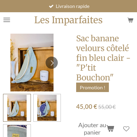
Livraison rapide
Passer
au
Les Imparfaites
contenu
principal
Sac banane
velours côtelé
fin bleu clair -
"P'tit
Bouchon"
Promotion !
45,00 €
55,00 €
Ajouter au
panier