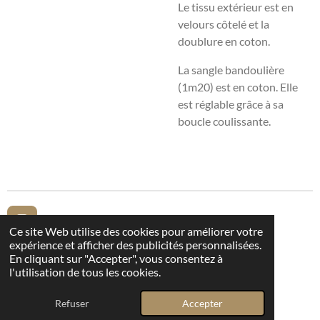
Le tissu extérieur est en
velours côtelé et la
doublure en coton.
La sangle bandoulière
(1m20) est en coton. Elle
est réglable grâce à sa
boucle coulissante.
I
Ce site Web utilise des cookies pour améliorer votre
n
expérience et afficher des publicités personnalisées.
s
En cliquant sur "Accepter", vous consentez à
Mentions légales
t
l'utilisation de tous les cookies.
a
© 2025 - 2026 Les Imparfaites
g
Refuser
Accepter
Propulsé par
Webador
r