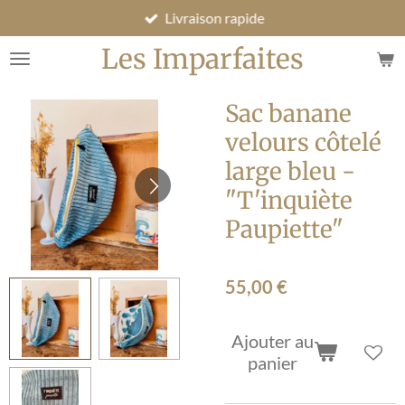
Livraison rapide
Passer
au
Les Imparfaites
contenu
principal
Sac banane
velours côtelé
large bleu -
"T'inquiète
Paupiette"
55,00 €
Ajouter au
panier